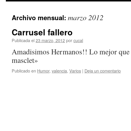
marzo 2012
Archivo mensual:
Carrusel fallero
Publicada el
23 marzo, 2012
por
cucal
Amadisimos Hermanos!! Lo mejor que h
masclet»
Publicado en
Humor
,
valencia
,
Varios
|
Deja un comentario