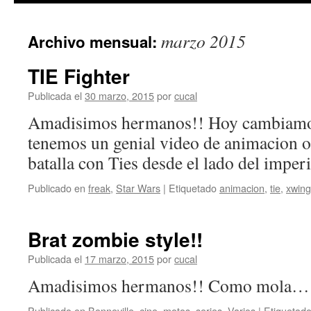
marzo 2015
Archivo mensual:
TIE Fighter
Publicada el
30 marzo, 2015
por
cucal
Amadisimos hermanos!! Hoy cambiamo
tenemos un genial video de animacion o
batalla con Ties desde el lado del imper
Publicado en
freak
,
Star Wars
|
Etiquetado
animacion
,
tie
,
xwing
Brat zombie style!!
Publicada el
17 marzo, 2015
por
cucal
Amadisimos hermanos!! Como mola…
Publicado en
Bonneville
,
cine
,
motos
,
series
,
Varios
|
Etiquetad