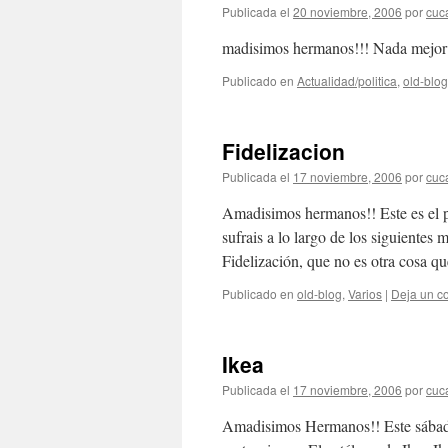
Publicada el
20 noviembre, 2006
por
cuc
madisimos hermanos!!! Nada mejor qu
Publicado en
Actualidad/politica
,
old-blog
Fidelizacion
Publicada el
17 noviembre, 2006
por
cuc
Amadisimos hermanos!! Este es el 
sufrais a lo largo de los siguientes
Fidelización, que no es otra cosa 
Publicado en
old-blog
,
Varios
|
Deja un c
Ikea
Publicada el
17 noviembre, 2006
por
cuc
Amadisimos Hermanos!! Este sábado 