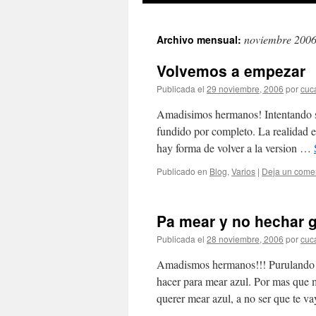
noviembre 200
Archivo mensual:
Volvemos a empezar
Publicada el
29 noviembre, 2006
por
cuc
Amadisimos hermanos! Intentando so
fundido por completo. La realidad e
hay forma de volver a la version …
Publicado en
Blog
,
Varios
|
Deja un come
Pa mear y no hechar 
Publicada el
28 noviembre, 2006
por
cuc
Amadismos hermanos!!! Purulando p
hacer para mear azul. Por mas que m
querer mear azul, a no ser que te 