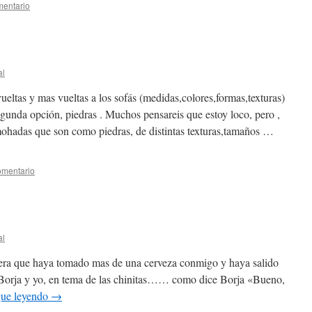
mentario
al
ltas y mas vueltas a los sofás (medidas,colores,formas,texturas)
unda opción, piedras . Muchos pensareis que estoy loco, pero ,
mohadas que son como piedras, de distintas texturas,tamaños …
omentario
al
ra que haya tomado mas de una cerveza conmigo y haya salido
re Borja y yo, en tema de las chinitas…… como dice Borja «Bueno,
gue leyendo
→