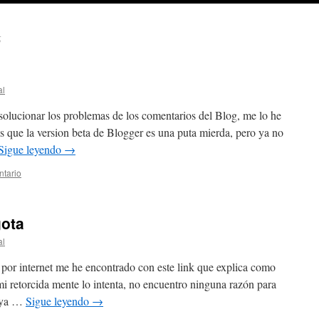
6
al
lucionar los problemas de los comentarios del Blog, me lo he
s que la version beta de Blogger es una puta mierda, pero ya no
Sigue leyendo
→
ntario
gota
al
or internet me he encontrado con este link que explica como
i retorcida mente lo intenta, no encuentro ninguna razón para
vaya …
Sigue leyendo
→