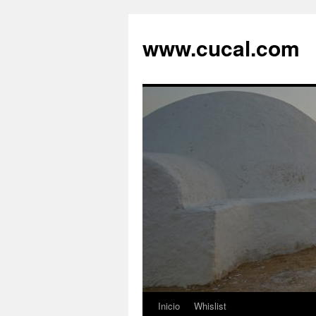
Saltar
al
www.cucal.com
contenido
Inicio
Whislist