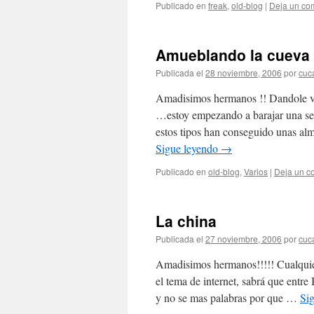
Publicado en
freak
,
old-blog
|
Deja un co
Amueblando la cueva
Publicada el
28 noviembre, 2006
por
cuc
Amadisimos hermanos !! Dandole vue
…estoy empezando a barajar una seg
estos tipos han conseguido unas al
Sigue leyendo
→
Publicado en
old-blog
,
Varios
|
Deja un c
La china
Publicada el
27 noviembre, 2006
por
cuc
Amadisimos hermanos!!!!! Cualquie
el tema de internet, sabrá que ent
y no se mas palabras por que …
Si