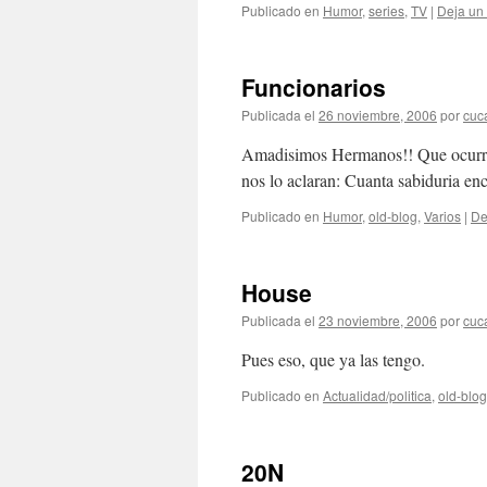
Publicado en
Humor
,
series
,
TV
|
Deja un
Funcionarios
Publicada el
26 noviembre, 2006
por
cuc
Amadisimos Hermanos!! Que ocurrir
nos lo aclaran: Cuanta sabiduria en
Publicado en
Humor
,
old-blog
,
Varios
|
De
House
Publicada el
23 noviembre, 2006
por
cuc
Pues eso, que ya las tengo.
Publicado en
Actualidad/politica
,
old-blog
20N