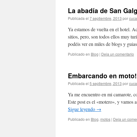
La abadía de San Gal
Publicada el
7 septiembre, 2013
por
cuca
Ya estamos de vuelta en el hotel. 
sitios, pero, son todos ellos muy t
podéis ver en miles de blogs y gui
Publicado en
Blog
|
Deja un comentario
Embarcando en moto!
Publicada el
5 septiembre, 2013
por
cuca
Ya me encuentro en mi camarote, co
Este post es el «motero», y vamos a
Sigue leyendo
→
Publicado en
Blog
,
motos
|
Deja un comen