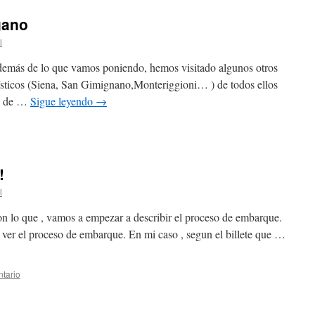
gano
l
Además de lo que vamos poniendo, hemos visitado algunos otros
urísticos (Siena, San Gimignano,Monteriggioni… ) de todos ellos
as de …
Sigue leyendo
→
!
l
n lo que , vamos a empezar a describir el proceso de embarque.
 ver el proceso de embarque. En mi caso , segun el billete que …
tario