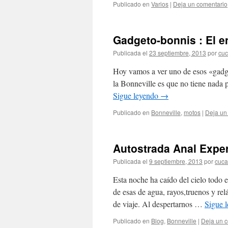
Publicado en
Varios
|
Deja un comentario
Gadgeto-bonnis : El 
Publicada el
23 septiembre, 2013
por
cuc
Hoy vamos a ver uno de esos «gadget
la Bonneville es que no tiene nada p
Sigue leyendo
→
Publicado en
Bonneville
,
motos
|
Deja un
Autostrada Anal Exper
Publicada el
9 septiembre, 2013
por
cuca
Esta noche ha caído del cielo todo
de esas de agua, rayos,truenos y re
de viaje. Al despertarnos …
Sigue 
Publicado en
Blog
,
Bonneville
|
Deja un 