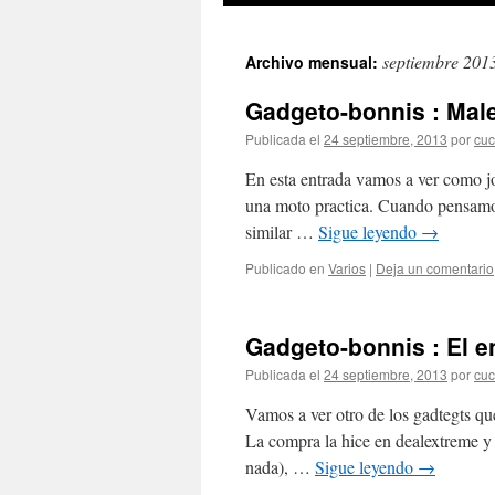
septiembre 201
Archivo mensual:
Gadgeto-bonnis : Male
Publicada el
24 septiembre, 2013
por
cuc
En esta entrada vamos a ver como jo
una moto practica. Cuando pensamos 
similar …
Sigue leyendo
→
Publicado en
Varios
|
Deja un comentario
Gadgeto-bonnis : El 
Publicada el
24 septiembre, 2013
por
cuc
Vamos a ver otro de los gadtegts q
La compra la hice en dealextreme y c
nada), …
Sigue leyendo
→