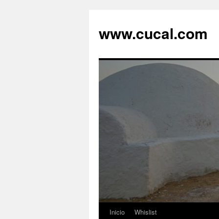
Saltar
al
www.cucal.com
contenido
Inicio
Whislist