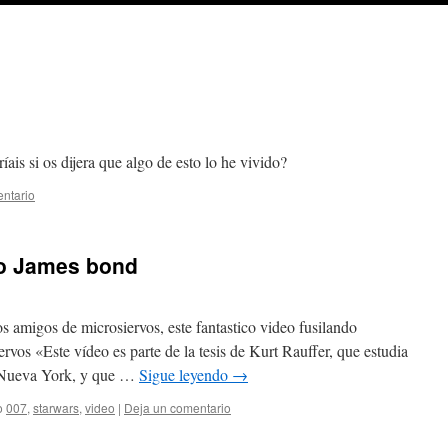
is si os dijera que algo de esto lo he vivido?
ntario
 lo James bond
amigos de microsiervos, este fantastico video fusilando
ervos «Este vídeo es parte de la tesis de Kurt Rauffer, que estudia
e Nueva York, y que …
Sigue leyendo
→
o
007
,
starwars
,
video
|
Deja un comentario