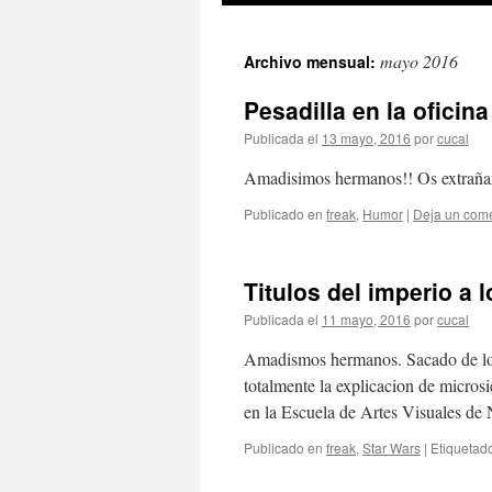
mayo 2016
Archivo mensual:
Pesadilla en la oficina
Publicada el
13 mayo, 2016
por
cucal
Amadisimos hermanos!! Os extrañaría
Publicado en
freak
,
Humor
|
Deja un come
Titulos del imperio a
Publicada el
11 mayo, 2016
por
cucal
Amadismos hermanos. Sacado de los 
totalmente la explicacion de microsi
en la Escuela de Artes Visuales d
Publicado en
freak
,
Star Wars
|
Etiquetad