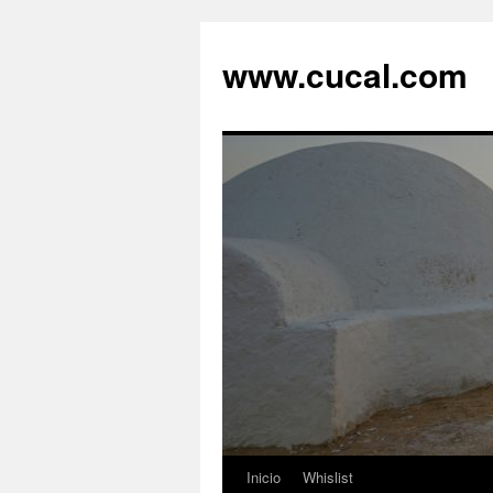
Saltar
al
www.cucal.com
contenido
Inicio
Whislist