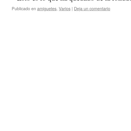
Publicado en
amiguetes
,
Varios
|
Deja un comentario