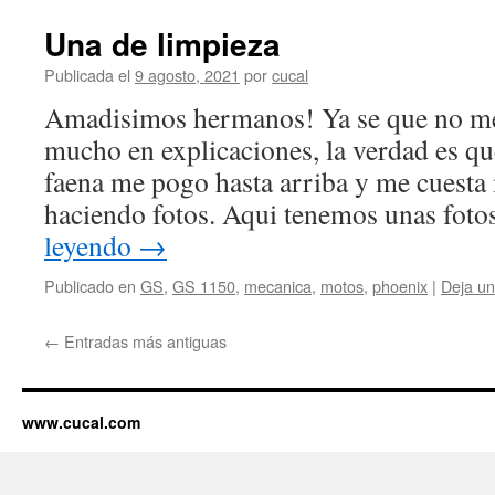
Una de limpieza
Publicada el
9 agosto, 2021
por
cucal
Amadisimos hermanos! Ya se que no me
mucho en explicaciones, la verdad es q
faena me pogo hasta arriba y me cuesta
haciendo fotos. Aqui tenemos unas foto
leyendo
→
Publicado en
GS
,
GS 1150
,
mecanica
,
motos
,
phoenix
|
Deja un
←
Entradas más antiguas
www.cucal.com