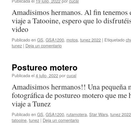
Publicada el
19 julio, 2022
por
cucal
Amadisimos hermanos. Al fin tenemos e
viaje a Tatooine, espero que lo disfruté
video
Publicado en
GS
,
GSA1200
,
motos
,
tunez 2022
|
Etiquetado
cho
tunez
|
Deja un comentario
Postureo motero
Publicada el
4 julio, 2022
por
cucal
Amadisimos hermanos!! Una pequeña mu
fotográfica de postureo motero que me 
viaje a Tunez
Publicado en
GS
,
GSA1200
,
rutamotera
,
Star Wars
,
tunez 2022
tatooine
,
tunez
|
Deja un comentario