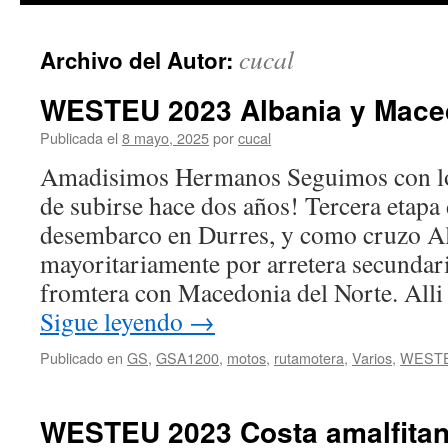
cucal
Archivo del Autor:
WESTEU 2023 Albania y Maced
Publicada el
8 mayo, 2025
por
cucal
Amadisimos Hermanos Seguimos con lo
de subirse hace dos años! Tercera etapa d
desembarco en Durres, y como cruzo A
mayoritariamente por arretera secundari
fromtera con Macedonia del Norte. All
Sigue leyendo
→
Publicado en
GS
,
GSA1200
,
motos
,
rutamotera
,
Varios
,
WESTE
WESTEU 2023 Costa amalfita