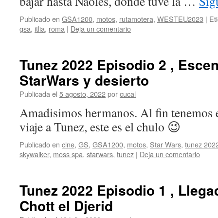
bajar hasta Naoles, donde tuve la …
Sig
Publicado en
GSA1200
,
motos
,
rutamotera
,
WESTEU2023
|
Et
gsa
,
itlia
,
roma
|
Deja un comentario
Tunez 2022 Episodio 2 , Escen
StarWars y desierto
Publicada el
5 agosto, 2022
por
cucal
Amadisimos hermanos. Al fin tenemos e
viaje a Tunez, este es el chulo 😉
Publicado en
cine
,
GS
,
GSA1200
,
motos
,
Star Wars
,
tunez 202
skywalker
,
moss spa
,
starwars
,
tunez
|
Deja un comentario
Tunez 2022 Episodio 1 , Llegad
Chott el Djerid