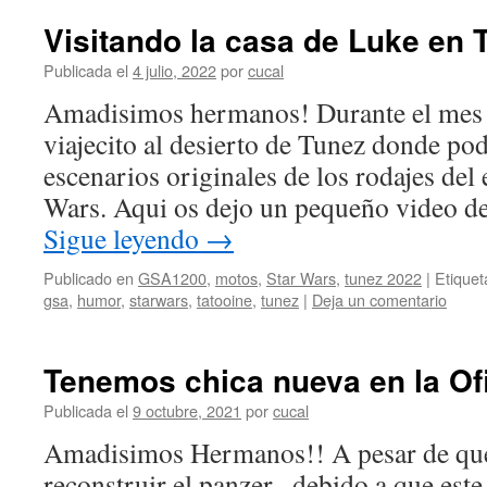
Visitando la casa de Luke en 
Publicada el
4 julio, 2022
por
cucal
Amadisimos hermanos! Durante el mes d
viajecito al desierto de Tunez donde po
escenarios originales de los rodajes del
Wars. Aqui os dejo un pequeño video d
Sigue leyendo
→
Publicado en
GSA1200
,
motos
,
Star Wars
,
tunez 2022
|
Etique
gsa
,
humor
,
starwars
,
tatooine
,
tunez
|
Deja un comentario
Tenemos chica nueva en la Of
Publicada el
9 octubre, 2021
por
cucal
Amadisimos Hermanos!! A pesar de que
reconstruir el panzer , debido a que est