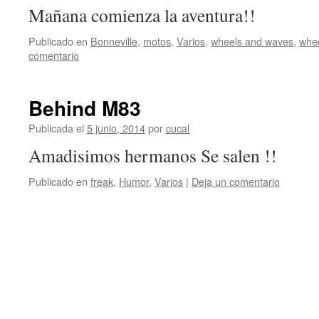
Mañana comienza la aventura!!
Publicado en
Bonneville
,
motos
,
Varios
,
wheels and waves
,
whe
comentario
Behind M83
Publicada el
5 junio, 2014
por
cucal
Amadisimos hermanos Se salen !!
Publicado en
freak
,
Humor
,
Varios
|
Deja un comentario