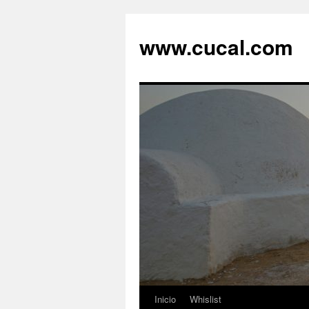
Saltar
al
www.cucal.com
contenido
Inicio
Whislist