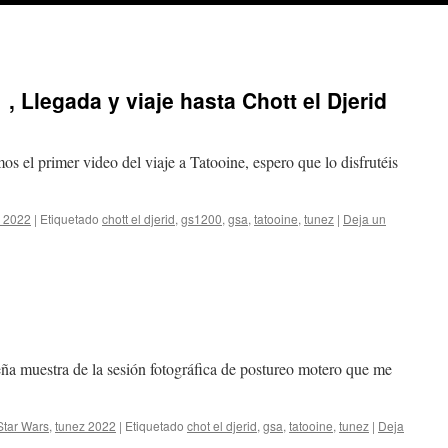
, Llegada y viaje hasta Chott el Djerid
 el primer video del viaje a Tatooine, espero que lo disfrutéis
z 2022
|
Etiquetado
chott el djerid
,
gs1200
,
gsa
,
tatooine
,
tunez
|
Deja un
 muestra de la sesión fotográfica de postureo motero que me
Star Wars
,
tunez 2022
|
Etiquetado
chot el djerid
,
gsa
,
tatooine
,
tunez
|
Deja