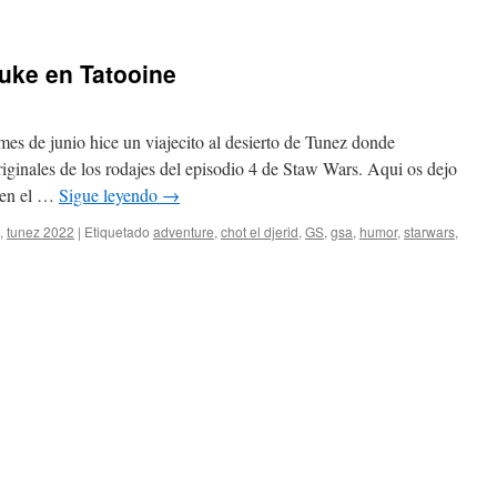
Luke en Tatooine
s de junio hice un viajecito al desierto de Tunez donde
iginales de los rodajes del episodio 4 de Staw Wars. Aqui os dejo
 en el …
Sigue leyendo
→
,
tunez 2022
|
Etiquetado
adventure
,
chot el djerid
,
GS
,
gsa
,
humor
,
starwars
,