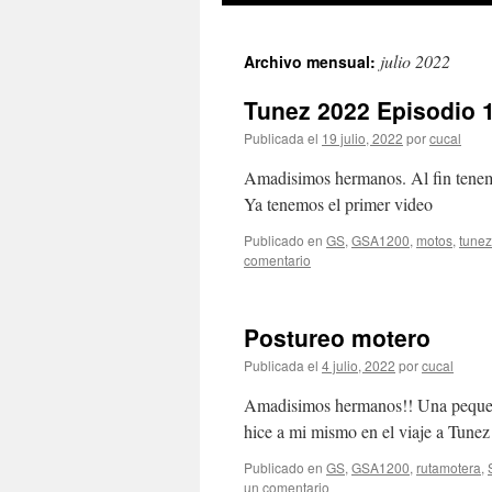
julio 2022
Archivo mensual:
Tunez 2022 Episodio 1 
Publicada el
19 julio, 2022
por
cucal
Amadisimos hermanos. Al fin tenemos
Ya tenemos el primer video
Publicado en
GS
,
GSA1200
,
motos
,
tune
comentario
Postureo motero
Publicada el
4 julio, 2022
por
cucal
Amadisimos hermanos!! Una pequeña
hice a mi mismo en el viaje a Tunez
Publicado en
GS
,
GSA1200
,
rutamotera
,
un comentario