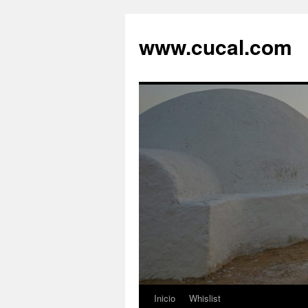
Saltar
al
www.cucal.com
contenido
Inicio
Whislist