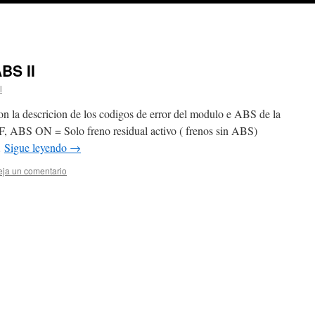
BS II
l
n la descricion de los codigos de error del modulo e ABS de la
S ON = Solo freno residual activo ( frenos sin ABS)
…
Sigue leyendo
→
ja un comentario