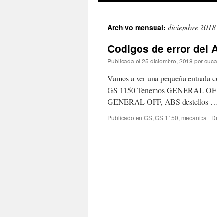
diciembre 2018
Archivo mensual:
Codigos de error del A
Publicada el
25 diciembre, 2018
por
cuca
Vamos a ver una pequeña entrada co
GS 1150 Tenemos GENERAL OFF, AB
GENERAL OFF, ABS destellos 
Publicado en
GS
,
GS 1150
,
mecanica
|
De